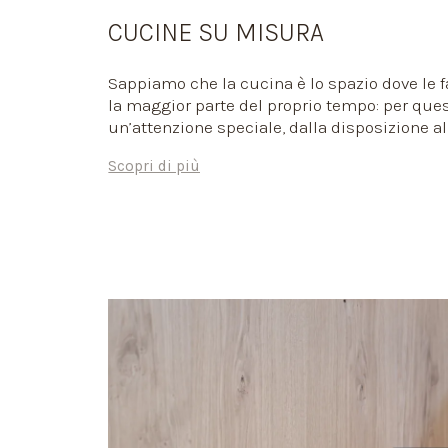
CUCINE SU MISURA
Sappiamo che la cucina è lo spazio dove le 
la maggior parte del proprio tempo: per que
un’attenzione speciale, dalla disposizione al
fino agli elettrodomestici. Progettiamo ogni 
Scopri di più
al tuo modo di vivere la convivialità, affinch
in una sintesi di estetica e funzionalità che
perfettamente.