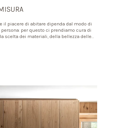
 MISURA
 il piacere di abitare dipenda dal modo di
a persona: per questo ci prendiamo cura di
la scelta dei materiali, della bellezza delle
tiamo semplici interni su misura.
intorno a te, come vestiti di un sarto,
uendoti in ogni passaggio e consigliandoti