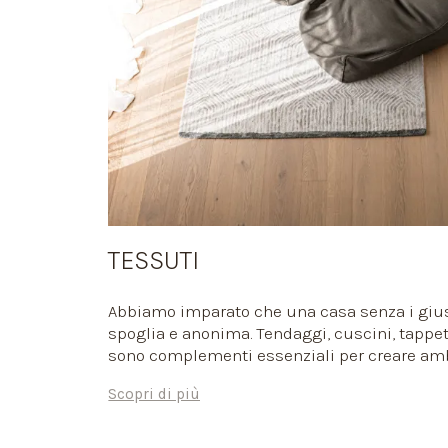
TESSUTI
Abbiamo imparato che una casa senza i gius
spoglia e anonima. Tendaggi, cuscini, tappeti
sono complementi essenziali per creare amb
di carattere. Ti proponiamo una collezione d’
Scopri di più
aiutiamo a selezionare quelli che si integr
col progetto complessivo e con la tua person