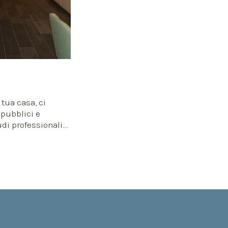
 tua casa, ci
pubblici e
udi professionali.
ici interni su
la tua attività,
ndo le necessità
e consigliandoti