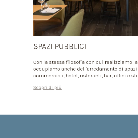
SPAZI PUBBLICI
Con la stessa filosofia con cui realizziamo la
occupiamo anche dell’arredamento di spazi 
commerciali, hotel, ristoranti, bar, uffici e st
Anche in questo caso non progettiamo sempl
Scopri di più
misura, ma realizziamo spazi intorno a te e al
come vestiti di un sarto, ascoltandoti, cape
commerciali, seguendoti in ogni passaggio 
in ogni scelta.