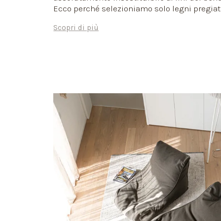
Ecco perché selezioniamo solo legni pregiat
qualità, fornendo il pavimento in base al tuo
Scopri di più
complessivo, affinché tutto dia vita a una to
estetica e funzionale.