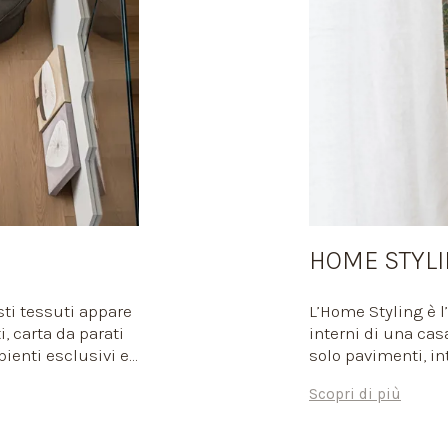
HOME STYL
ti tessuti appare
L’Home Styling è l’
, carta da parati
interni di una cas
ienti esclusivi e
solo pavimenti, in
eccellenza e ti
illuminazione, ac
Scopri di più
ano perfettamente
proponiamo una co
alità.
mettere la tua fir