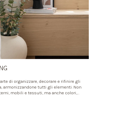
ING
arte di organizzare, decorare e rifinire gli
a, armonizzandone tutti gli elementi. Non
terni, mobili e tessuti, ma anche colori,
cessori e complementi d’arredo. Ti
llezione d’eccellenza e ti aiutiamo a
ma inconfondibile sugli spazi.