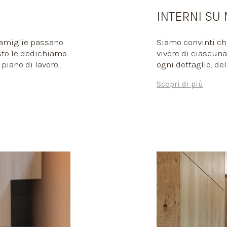
INTERNI SU
famiglie passano
Siamo convinti che
sto le dedichiamo
vivere di ciascun
 piano di lavoro
ogni dettaglio, del
dettaglio in base
forme. Non proget
Scopri di più
é tutti convergano
Realizziamo spazi 
 la rappresenti
ascoltandoti, seg
ogni scelta.